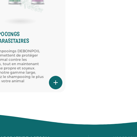
POOINGS
ARASITAIRES
mpooings DEBONPOIL
rmettent de protéger
imal contre les
s, tout en maintenant
e propre et soyeux.
 notre gamme large,
z le shampooing le plus
 votre animal