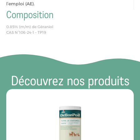
l’emploi (AE).
Composition
0.85% (m/m) de Géraniol
CAS N°106-24-1 – TP19
Découvrez nos produits