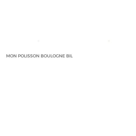
ACCUEIL
MON POLISSON BOULOGNE BIL
MON POLIS
MON POLISSON BOULOGNE BIL