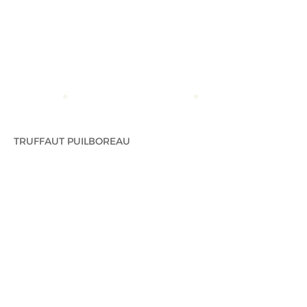
ACCUEIL
TRUFFAUT PUILBOREAU
TRUFFAUT
PUILBOREAU
TRUFFAUT PUILBOREAU